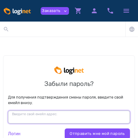
shopping_cart
person
phone
menu
Заказать
expand_more
search
language
Забыли пароль?
Для получения подтверждения смены пароля, введите свой
емейл внизу.
Введите свой емейл адрес:
Логин
Отправить мне мой пароль